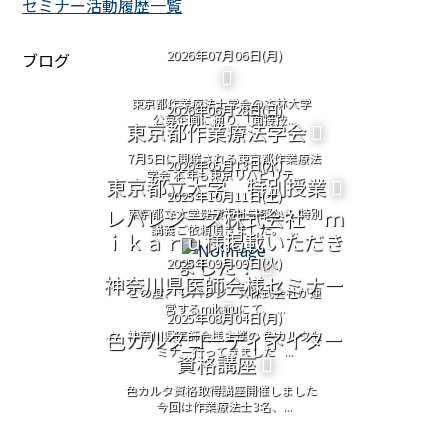
セミナー活動履歴一覧
2026年07月06日(月)
ブログ
東京都作業療法士学会@杏林大学
2026年06月28日(日)
公募企画に通り 「面接技...
東京都作業療法学会
7月5日に開催される東京都作業療法
2026年05月13日(水)
学会 本年も東京リハビリテ...
東京都立大学 特別授業
2025年10月11日(土)
レバレジーズ株式会社 ｍ
東京都立大学健康福祉学部から 特別
講義ご依頼頂きました。 ...
ｉｋａｒｕ様掲載いただき
ました！
2025年09月09日(火)
神奈川県医師会様セミナー
この度、 レバレジーズ株式会社が運
営するmikaruにて、 ...
2025年08月04日(月)
色カルタコーディネイター
神奈川県医師会様主催の 色カルタセ
ミナー行ってきました ...
資格講座
色カルタ資格取得講座開催しました
今回は作業療法士3名、...