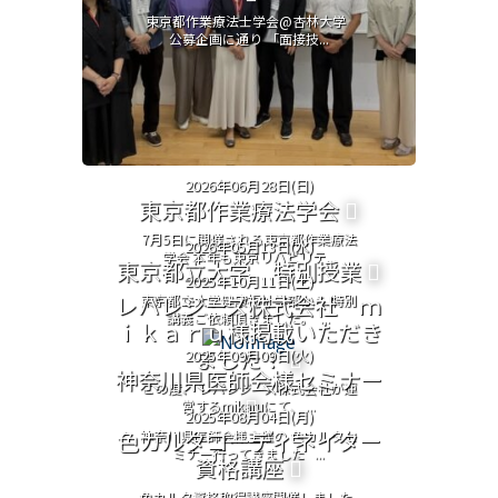
東京都作業療法士学会@杏林大学
公募企画に通り 「面接技...
2026年06月28日(日)
東京都作業療法学会
7月5日に開催される東京都作業療法
2026年05月13日(水)
学会 本年も東京リハビリテ...
東京都立大学 特別授業
2025年10月11日(土)
レバレジーズ株式会社 ｍ
東京都立大学健康福祉学部から 特別
講義ご依頼頂きました。 ...
ｉｋａｒｕ様掲載いただき
ました！
2025年09月09日(火)
神奈川県医師会様セミナー
この度、 レバレジーズ株式会社が運
営するmikaruにて、 ...
2025年08月04日(月)
色カルタコーディネイター
神奈川県医師会様主催の 色カルタセ
ミナー行ってきました ...
資格講座
色カルタ資格取得講座開催しました