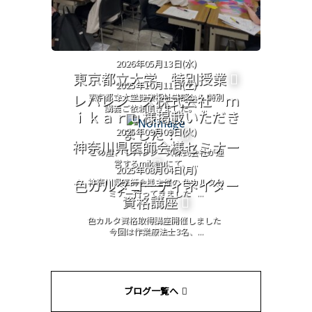
2026年05月13日(水)
東京都立大学 特別授業
2025年10月11日(土)
レバレジーズ株式会社 ｍ
東京都立大学健康福祉学部から 特別
講義ご依頼頂きました。 ...
ｉｋａｒｕ様掲載いただき
ました！
2025年09月09日(火)
神奈川県医師会様セミナー
この度、 レバレジーズ株式会社が運
営するmikaruにて、 ...
2025年08月04日(月)
色カルタコーディネイター
神奈川県医師会様主催の 色カルタセ
ミナー行ってきました ...
資格講座
色カルタ資格取得講座開催しました
今回は作業療法士3名、...
ブログ一覧へ