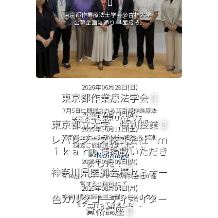
東京都作業療法士学会@杏林大学
公募企画に通り 「面接技...
2026年06月28日(日)
東京都作業療法学会
7月5日に開催される東京都作業療法
2026年05月13日(水)
学会 本年も東京リハビリテ...
東京都立大学 特別授業
2025年10月11日(土)
レバレジーズ株式会社 ｍ
東京都立大学健康福祉学部から 特別
講義ご依頼頂きました。 ...
ｉｋａｒｕ様掲載いただき
ました！
2025年09月09日(火)
神奈川県医師会様セミナー
この度、 レバレジーズ株式会社が運
営するmikaruにて、 ...
2025年08月04日(月)
色カルタコーディネイター
神奈川県医師会様主催の 色カルタセ
ミナー行ってきました ...
資格講座