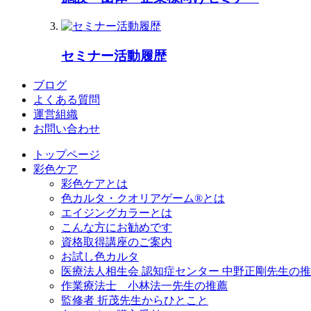
セミナー活動履歴
ブログ
よくある質問
運営組織
お問い合わせ
トップページ
彩色ケア
彩色ケアとは
色カルタ・クオリアゲーム®とは
エイジングカラーとは
こんな方にお勧めです
資格取得講座のご案内
お試し色カルタ
医療法人相生会 認知症センター 中野正剛先生の
作業療法士 小林法一先生の推薦
監修者 折茂先生からひとこと