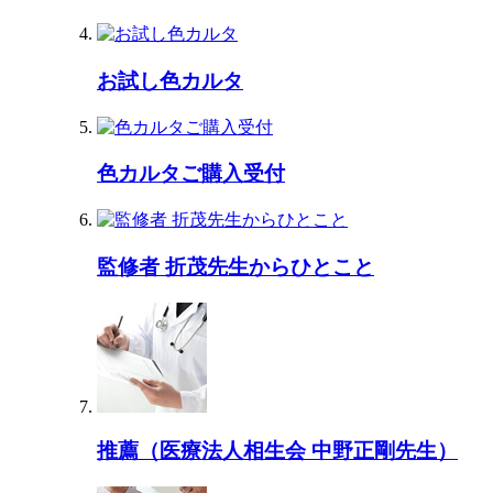
お試し色カルタ
色カルタご購入受付
監修者 折茂先生からひとこと
推薦（医療法人相生会 中野正剛先生）