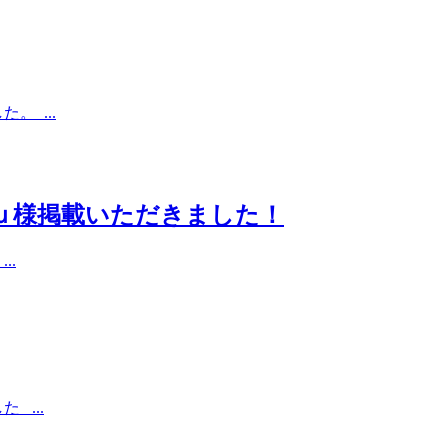
 ...
ｕ様掲載いただきました！
..
 ...