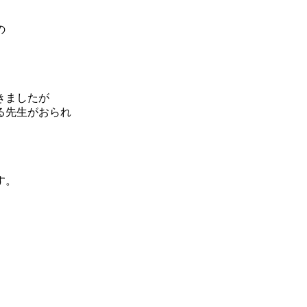
の
。
きましたが
る先生がおられ
す。