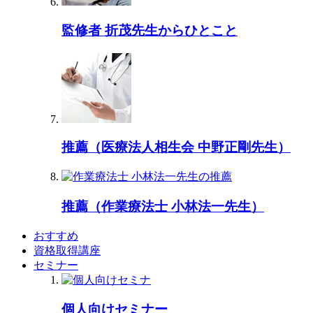
監修者 折茂先生からひとこと
推薦（医療法人相生会 中野正剛先生）
推薦（作業療法士 小林法一先生）
おすすめ
資格取得講座
セミナー
個人向けセミナー