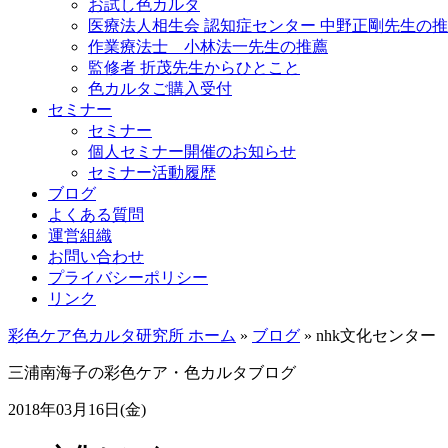
お試し色カルタ
医療法人相生会 認知症センター 中野正剛先生の
作業療法士 小林法一先生の推薦
監修者 折茂先生からひとこと
色カルタご購入受付
セミナー
セミナー
個人セミナー開催のお知らせ
セミナー活動履歴
ブログ
よくある質問
運営組織
お問い合わせ
プライバシーポリシー
リンク
彩色ケア色カルタ研究所 ホーム
»
ブログ
»
nhk文化センター
三浦南海子の
彩色ケア・色カルタブログ
2018年03月16日(金)