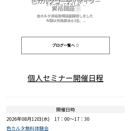
色カルタコーディネイター
ミナー行ってきました ...
資格講座
色カルタ資格取得講座開催しました
今回は作業療法士3名、...
ブログ一覧へ
個人セミナー開催日程
開催日時
2026年08月12日(水) 17：00～17：30
色カルタ無料体験会