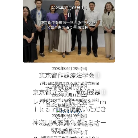
2026年07月06日(月)
東京都作業療法士学会@杏林大学
公募企画に通り 「面接技...
2026年06月28日(日)
東京都作業療法学会
7月5日に開催される東京都作業療法
2026年05月13日(水)
学会 本年も東京リハビリテ...
東京都立大学 特別授業
2025年10月11日(土)
レバレジーズ株式会社 ｍ
東京都立大学健康福祉学部から 特別
講義ご依頼頂きました。 ...
ｉｋａｒｕ様掲載いただき
ました！
2025年09月09日(火)
神奈川県医師会様セミナー
この度、 レバレジーズ株式会社が運
営するmikaruにて、 ...
2025年08月04日(月)
神奈川県医師会様主催の 色カルタセ