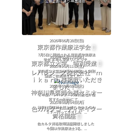
公募企画に通り 「面接技...
2026年06月28日(日)
東京都作業療法学会
7月5日に開催される東京都作業療法
2026年05月13日(水)
学会 本年も東京リハビリテ...
東京都立大学 特別授業
2025年10月11日(土)
レバレジーズ株式会社 ｍ
東京都立大学健康福祉学部から 特別
講義ご依頼頂きました。 ...
ｉｋａｒｕ様掲載いただき
ました！
2025年09月09日(火)
神奈川県医師会様セミナー
この度、 レバレジーズ株式会社が運
営するmikaruにて、 ...
2025年08月04日(月)
色カルタコーディネイター
神奈川県医師会様主催の 色カルタセ
ミナー行ってきました ...
資格講座
色カルタ資格取得講座開催しました
今回は作業療法士3名、...