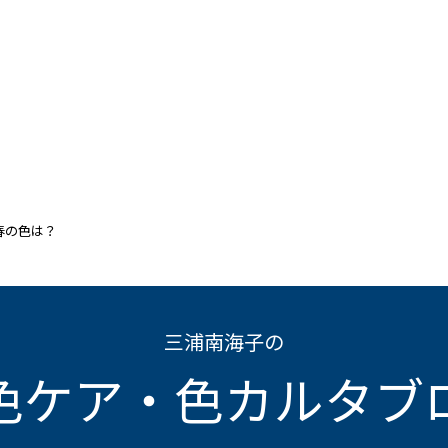
春の色は？
三浦南海子の
色ケア・色カルタブ