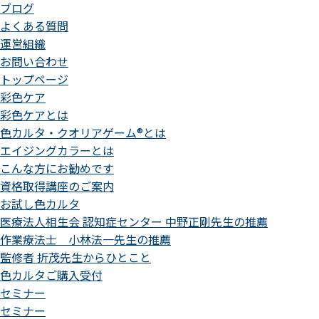
ブログ
よくある質問
運営組織
お問い合わせ
トップページ
彩色ケア
彩色ケアとは
色カルタ・クオリアゲーム®とは
エイジングカラーとは
こんな方にお勧めです
資格取得講座のご案内
お試し色カルタ
医療法人相生会 認知症センター 中野正剛先生の推薦
作業療法士 小林法一先生の推薦
監修者 折茂先生からひとこと
色カルタご購入受付
セミナー
セミナー