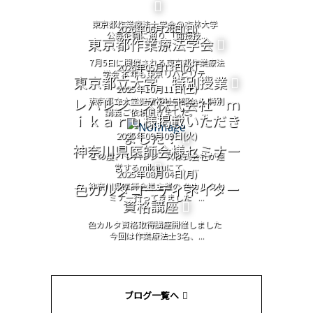
東京都作業療法士学会@杏林大学
2026年06月28日(日)
公募企画に通り 「面接技...
東京都作業療法学会
7月5日に開催される東京都作業療法
2026年05月13日(水)
学会 本年も東京リハビリテ...
東京都立大学 特別授業
2025年10月11日(土)
レバレジーズ株式会社 ｍ
東京都立大学健康福祉学部から 特別
講義ご依頼頂きました。 ...
ｉｋａｒｕ様掲載いただき
ました！
2025年09月09日(火)
神奈川県医師会様セミナー
この度、 レバレジーズ株式会社が運
営するmikaruにて、 ...
2025年08月04日(月)
色カルタコーディネイター
神奈川県医師会様主催の 色カルタセ
ミナー行ってきました ...
資格講座
色カルタ資格取得講座開催しました
今回は作業療法士3名、...
ブログ一覧へ