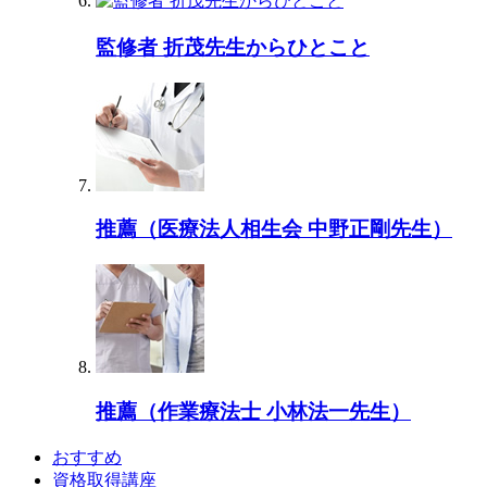
監修者 折茂先生からひとこと
推薦（医療法人相生会 中野正剛先生）
推薦（作業療法士 小林法一先生）
おすすめ
資格取得講座