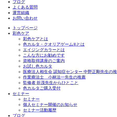
ブログ
よくある質問
運営組織
お問い合わせ
トップページ
彩色ケア
彩色ケアとは
色カルタ・クオリアゲーム®とは
エイジングカラーとは
こんな方にお勧めです
資格取得講座のご案内
お試し色カルタ
医療法人相生会 認知症センター 中野正剛先生の
作業療法士 小林法一先生の推薦
監修者 折茂先生からひとこと
色カルタご購入受付
セミナー
セミナー
個人セミナー開催のお知らせ
セミナー活動履歴
ブログ