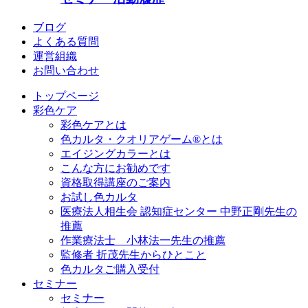
ブログ
よくある質問
運営組織
お問い合わせ
トップページ
彩色ケア
彩色ケアとは
色カルタ・クオリアゲーム®とは
エイジングカラーとは
こんな方にお勧めです
資格取得講座のご案内
お試し色カルタ
医療法人相生会 認知症センター 中野正剛先生の
推薦
作業療法士 小林法一先生の推薦
監修者 折茂先生からひとこと
色カルタご購入受付
セミナー
セミナー