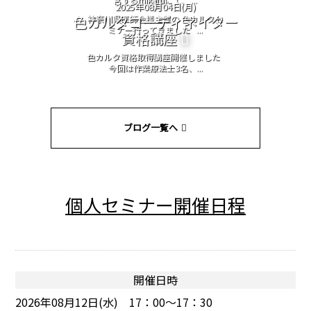
2025年08月04日(月)
色カルタコーディネイター
神奈川県医師会様主催の 色カルタセ
ミナー行ってきました ...
資格講座
色カルタ資格取得講座開催しました
今回は作業療法士3名、...
ブログ一覧へ
個人セミナー開催日程
開催日時
2026年08月12日(水) 17：00～17：30