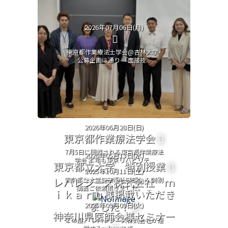
2026年07月06日(月)
東京都作業療法士学会@杏林大学
公募企画に通り 「面接技...
2026年06月28日(日)
東京都作業療法学会
7月5日に開催される東京都作業療法
2026年05月13日(水)
学会 本年も東京リハビリテ...
東京都立大学 特別授業
2025年10月11日(土)
レバレジーズ株式会社 ｍ
東京都立大学健康福祉学部から 特別
講義ご依頼頂きました。 ...
ｉｋａｒｕ様掲載いただき
ました！
2025年09月09日(火)
神奈川県医師会様セミナー
この度、 レバレジーズ株式会社が運
営するmikaruにて、 ...