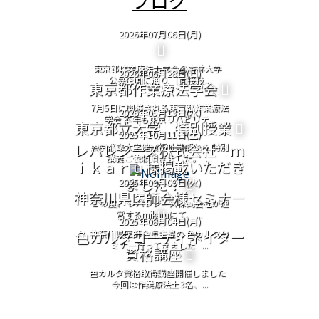
ブログ
2026年07月06日(月)
東京都作業療法士学会@杏林大学
2026年06月28日(日)
公募企画に通り 「面接技...
東京都作業療法学会
7月5日に開催される東京都作業療法
2026年05月13日(水)
学会 本年も東京リハビリテ...
東京都立大学 特別授業
2025年10月11日(土)
レバレジーズ株式会社 ｍ
東京都立大学健康福祉学部から 特別
講義ご依頼頂きました。 ...
ｉｋａｒｕ様掲載いただき
ました！
2025年09月09日(火)
神奈川県医師会様セミナー
この度、 レバレジーズ株式会社が運
営するmikaruにて、 ...
2025年08月04日(月)
色カルタコーディネイター
神奈川県医師会様主催の 色カルタセ
ミナー行ってきました ...
資格講座
色カルタ資格取得講座開催しました
今回は作業療法士3名、...