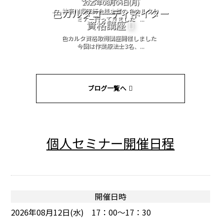
2025年08月04日(月)
色カルタコーディネイター
神奈川県医師会様主催の 色カルタセ
ミナー行ってきました ...
資格講座
色カルタ資格取得講座開催しました
今回は作業療法士3名、...
ブログ一覧へ
個人セミナー開催日程
開催日時
2026年08月12日(水) 17：00～17：30