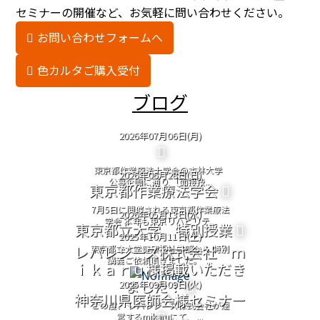
セミナーの開催など、お気軽に問い合わせください。
お問い合わせフォームへ
色カルタご購入受付
ブログ
2026年07月06日(月)
東京都作業療法士学会@杏林大学
2026年06月28日(日)
公募企画に通り 「面接技...
東京都作業療法学会
7月5日に開催される東京都作業療法
2026年05月13日(水)
学会 本年も東京リハビリテ...
東京都立大学 特別授業
2025年10月11日(土)
レバレジーズ株式会社 ｍ
東京都立大学健康福祉学部から 特別
講義ご依頼頂きました。 ...
ｉｋａｒｕ様掲載いただき
ました！
2025年09月09日(火)
神奈川県医師会様セミナー
この度、 レバレジーズ株式会社が運
営するmikaruにて、 ...