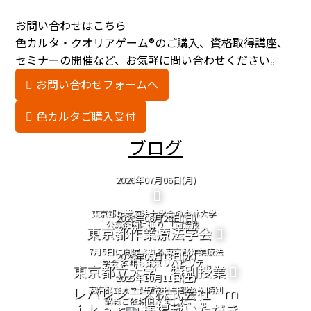
お問い合わせはこちら
色カルタ・クオリアゲーム®のご購入、資格取得講座、
セミナーの開催など、お気軽に問い合わせください。
お問い合わせフォームへ
色カルタご購入受付
ブログ
2026年07月06日(月)
東京都作業療法士学会@杏林大学
2026年06月28日(日)
公募企画に通り 「面接技...
東京都作業療法学会
7月5日に開催される東京都作業療法
2026年05月13日(水)
学会 本年も東京リハビリテ...
東京都立大学 特別授業
2025年10月11日(土)
レバレジーズ株式会社 ｍ
東京都立大学健康福祉学部から 特別
講義ご依頼頂きました。 ...
ｉｋａｒｕ様掲載いただき