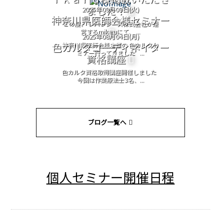
ました！
2025年09月09日(火)
神奈川県医師会様セミナー
この度、 レバレジーズ株式会社が運
営するmikaruにて、 ...
2025年08月04日(月)
色カルタコーディネイター
神奈川県医師会様主催の 色カルタセ
ミナー行ってきました ...
資格講座
色カルタ資格取得講座開催しました
今回は作業療法士3名、...
ブログ一覧へ
個人セミナー開催日程