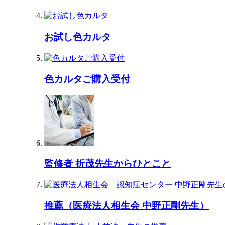
お試し色カルタ
色カルタご購入受付
監修者 折茂先生からひとこと
推薦（医療法人相生会 中野正剛先生）