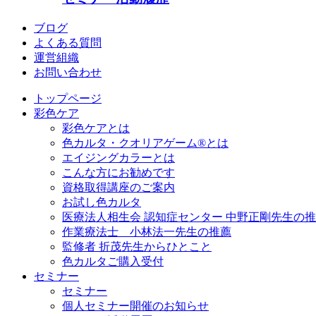
ブログ
よくある質問
運営組織
お問い合わせ
トップページ
彩色ケア
彩色ケアとは
色カルタ・クオリアゲーム®とは
エイジングカラーとは
こんな方にお勧めです
資格取得講座のご案内
お試し色カルタ
医療法人相生会 認知症センター 中野正剛先生の
作業療法士 小林法一先生の推薦
監修者 折茂先生からひとこと
色カルタご購入受付
セミナー
セミナー
個人セミナー開催のお知らせ